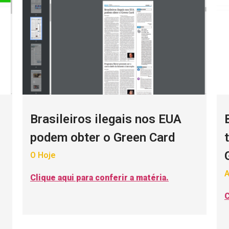
Brasileiros ilegais nos EUA
podem obter o Green Card
O Hoje
A
Clique aqui para conferir a matéria.
C