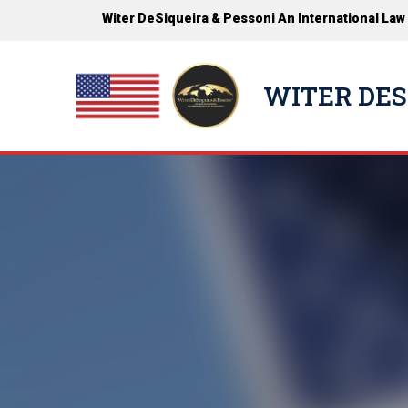
Witer DeSiqueira & Pessoni An International Law
WITER DES