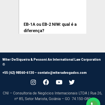
EB-1A ou EB-2 NIW: qual é a
diferença?
Witer DeSiqueira & Pessoni An International Law Corporation
®
+55 (62) 98560-6130 –
contato@witeradvogados.com
CNI – Consultoria de Negócios Internacionais LTDA | Rua 26,
nº 85, Setor Marista, Goiânia – GO 74.150-080