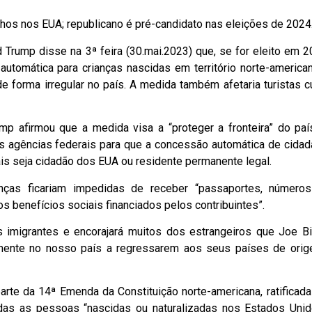
lhos nos EUA; republicano é pré-candidato nas eleições de 2024
Trump disse na 3ª feira (30.mai.2023) que, se for eleito em 2
utomática para crianças nascidas em território norte-america
e forma irregular no país. A medida também afetaria turistas c
mp afirmou que a medida visa a “proteger a fronteira” do paí
às agências federais para que a concessão automática de cidad
is seja cidadão dos EUA ou residente permanente legal.
nças ficariam impedidas de receber “passaportes, número
os benefícios sociais financiados pelos contribuintes”.
s imigrantes e encorajará muitos dos estrangeiros que Joe B
lmente no nosso país a regressarem aos seus países de orig
arte da 14ª Emenda da Constituição norte-americana, ratificad
as as pessoas “nascidas ou naturalizadas nos Estados Unid