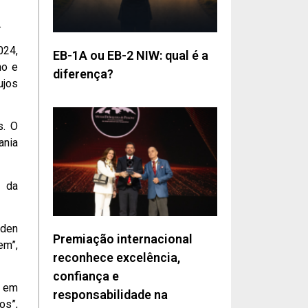
.
024,
EB-1A ou EB-2 NIW: qual é a
no e
diferença?
ujos
s. O
ania
s da
iden
Premiação internacional
em”,
reconhece excelência,
confiança e
a em
responsabilidade na
os”,