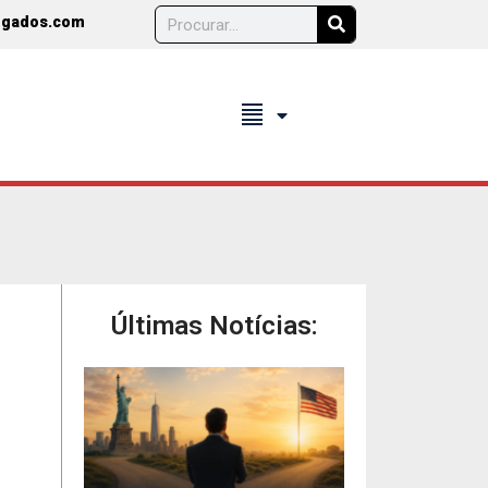
ogados.com
format_align_justify
Últimas Notícias: