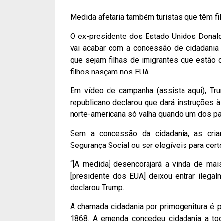
Medida afetaria também turistas que têm fi
O ex-presidente dos Estado Unidos Donald 
vai acabar com a concessão de cidadania a
que sejam filhas de imigrantes que estão d
filhos nasçam nos EUA.
Em vídeo de campanha (assista aqui), Tru
republicano declarou que dará instruções 
norte-americana só valha quando um dos pa
Sem a concessão da cidadania, as cria
Segurança Social ou ser elegíveis para cert
“[A medida] desencorajará a vinda de mai
[presidente dos EUA] deixou entrar ilega
declarou Trump.
A chamada cidadania por primogenitura é p
1868. A emenda concedeu cidadania a tod