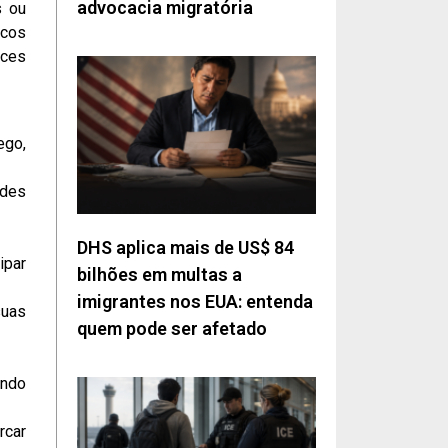
advocacia migratória
s ou
icos
nces
ego,
ades
DHS aplica mais de US$ 84
ipar
bilhões em multas a
imigrantes nos EUA: entenda
suas
quem pode ser afetado
indo
rcar