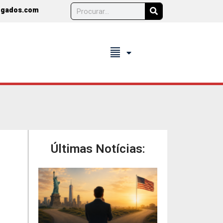
ogados.com
format_align_justify
Últimas Notícias: