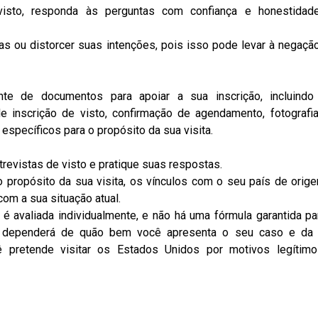
visto, responda às perguntas com confiança e honestidad
sas ou distorcer suas intenções, pois isso pode levar à negaçã
nte de documentos para apoiar a sua inscrição, incluind
de inscrição de visto, confirmação de agendamento, fotografi
specíficos para o propósito da sua visita.
evistas de visto e pratique suas respostas.
 o propósito da sua visita, os vínculos com o seu país de orig
com a sua situação atual.
é avaliada individualmente, e não há uma fórmula garantida pa
ar dependerá de quão bem você apresenta o seu caso e da
 pretende visitar os Estados Unidos por motivos legítim