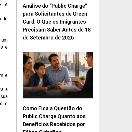
e. A
Análise do “Public Charge”
para Solicitantes de Green
o do
Card: O Que os Imigrantes
Precisam Saber Antes de 18
de Setembro de 2026
o um
as e
em e
ra a
 sua
os e
Como Fica a Questão do
Public Charge Quanto aos
Benefícios Recebidos por