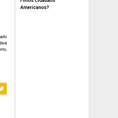
Filhos Cidadãos
Americanos?
rado
derá
nto,