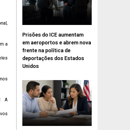
nal,
Prisões do ICE aumentam
em aeroportos e abrem nova
om a
frente na política de
eles
deportações dos Estados
Unidos
rmos
r. A
ivos