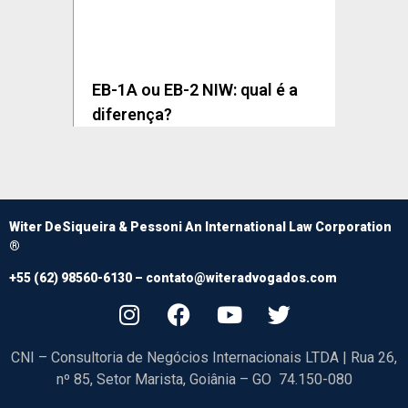
EB-1A ou EB-2 NIW: qual é a
diferença?
Witer DeSiqueira & Pessoni An International Law Corporation
®
+55 (62) 98560-6130 –
contato@witeradvogados.com
CNI – Consultoria de Negócios Internacionais LTDA | Rua 26,
nº 85, Setor Marista, Goiânia – GO 74.150-080