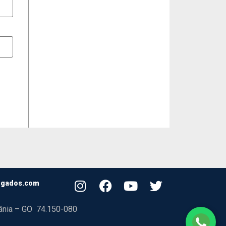
ogados.com
oiânia – GO 74.150-080