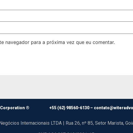
ste navegador para a próxima vez que eu comentar.
 Corporation ®
+55 (62) 98560-6130 –
contato@witeradv
Negócios Internacionais LTDA | Rua 26, nº 85, Setor Marista, G