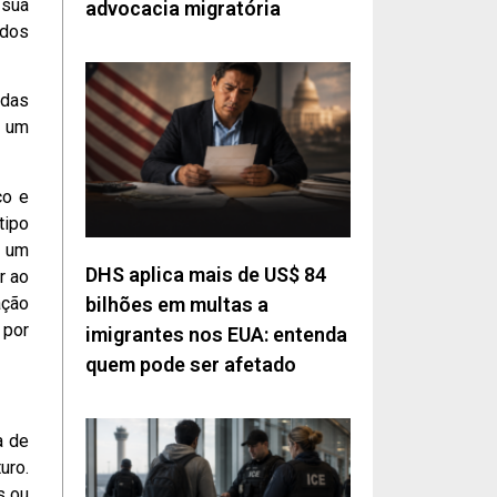
 sua
advocacia migratória
idos
 das
r um
co e
tipo
m um
DHS aplica mais de US$ 84
r ao
ação
bilhões em multas a
 por
imigrantes nos EUA: entenda
quem pode ser afetado
a de
uro.
s ou