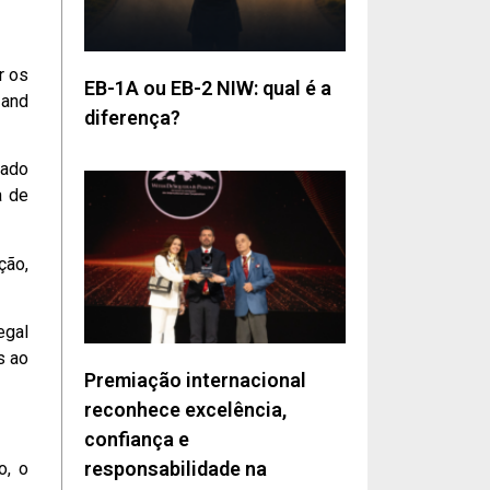
r os
EB-1A ou EB-2 NIW: qual é a
 and
diferença?
zado
a de
ção,
egal
s ao
Premiação internacional
reconhece excelência,
confiança e
responsabilidade na
o, o