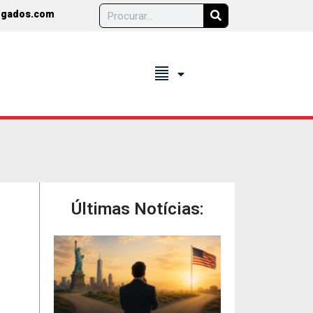
ogados.com
format_align_justify
Últimas Notícias: