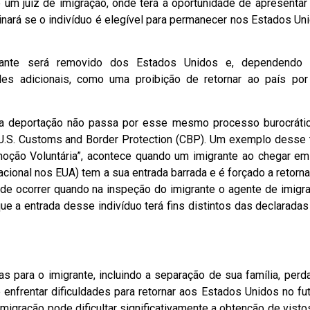
e um juiz de imigração, onde terá a oportunidade de apresentar
minará se o indivíduo é elegível para permanecer nos Estados Un
rante será removido dos Estados Unidos e, dependendo
ades adicionais, como uma proibição de retornar ao país po
 a deportação não passa por esse mesmo processo burocráti
U.S. Customs and Border Protection (CBP). Um exemplo desse 
oção Voluntária”, acontece quando um imigrante ao chegar e
cional nos EUA) tem a sua entrada barrada e é forçado a retorna
ode ocorrer quando na inspeção do imigrante o agente de imigr
ue a entrada desse indivíduo terá fins distintos das declaradas
s para o imigrante, incluindo a separação de sua família, perd
 enfrentar dificuldades para retornar aos Estados Unidos no fut
migração pode dificultar significativamente a obtenção de visto