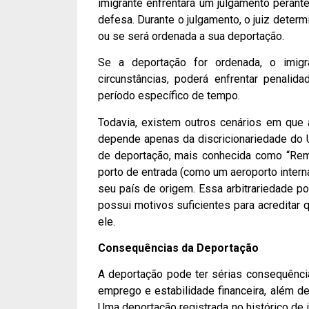
imigrante enfrentará um julgamento perant
defesa. Durante o julgamento, o juiz deter
ou se será ordenada a sua deportação.
Se a deportação for ordenada, o imig
circunstâncias, poderá enfrentar penalid
período específico de tempo.
Todavia, existem outros cenários em que
depende apenas da discricionariedade do 
de deportação, mais conhecida como “Rem
porto de entrada (como um aeroporto interna
seu país de origem. Essa arbitrariedade p
possui motivos suficientes para acreditar q
ele.
Consequências da Deportação
A deportação pode ter sérias consequência
emprego e estabilidade financeira, além de
Uma deportação registrada no histórico de i