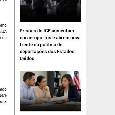
como
Prisões do ICE aumentam
 EUA
em aeroportos e abrem nova
a no
frente na política de
deportações dos Estados
Unidos
rado
derá
nto,