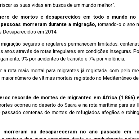
riscar as suas vidas em busca de um mundo melhor”.
mero de mortos e desaparecidos em todo o mundo no 
4 pessoas morreram durante a migração,
tornando-o o ano 
es Desaparecidos em 2014.
 migração seguras e regulares permanecem limitadas, centena
s anos através de rotas irregulares em condições inseguras. P
amento, 9% por acidentes de trânsito e 7% por violência.
r a rota mais mortal para migrantes já registada, com pelo m
 maior número de vítimas mortais registado no Mediterrâneo d
meros recorde de mortes de migrantes em África (1.866) 
mortes ocorreu no deserto do Saara e na rota marítima para as I
no passado centenas de mortes de refugiados afegãos e rohin
s morreram ou desapareceram no ano passado em ro