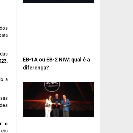
ados
para
 das
EB-1A ou EB-2 NIW: qual é a
023,
diferença?
do a
ssas
ades
r o
e em