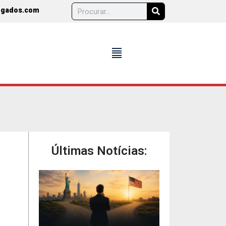
ogados.com
format_align_justify
Últimas Notícias: