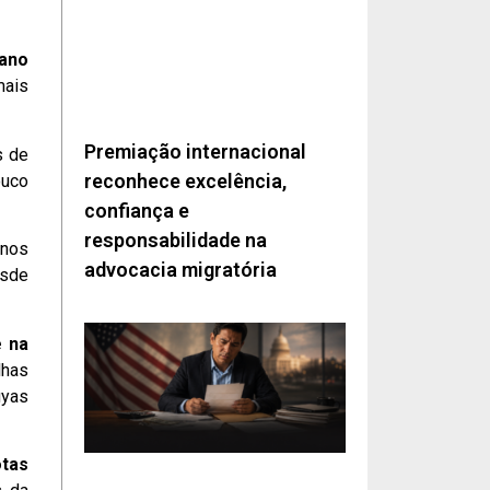
ano
mais
Premiação internacional
s de
reconhece excelência,
ouco
confiança e
responsabilidade na
enos
advocacia migratória
esde
e na
lhas
gyas
tas