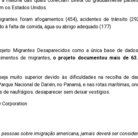
 a maioria das quais conectam direta ou gradualmente paíse
om os Estados Unidos.
rantes foram afogamentos (454), acidentes de trânsito (29
o à falta de comida, água ou abrigo adequado (177)
ojeto Migrantes Desaparecidos como a única base de dado
cimentos de migrantes,
o projeto documentou mais de 63
eja muito superior devido às dificuldades na recolha de da
rque Nacional de Darién, no Panamá, e nas rotas marítimas, on
s de naufrágios. desaparecer sem deixar vestígios.
w Corporation
as pessoas sobre imigração americana, jamais deverá ser conside