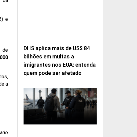
s da
2) e
DHS aplica mais de US$ 84
s de
bilhões em multas a
.000
imigrantes nos EUA: entenda
quem pode ser afetado
dos,
de a
rado