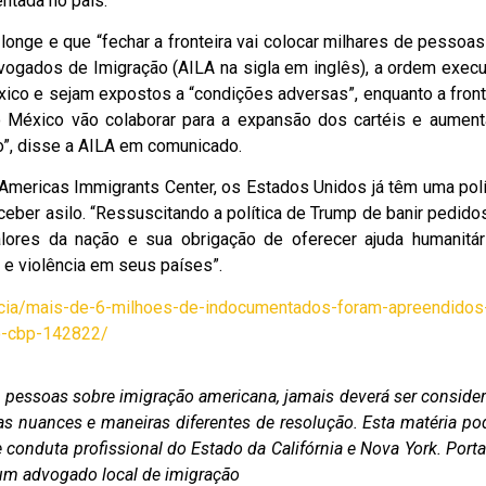
entada no país.
 longe e que “fechar a fronteira vai colocar milhares de pessoa
vogados de Imigração (AILA na sigla em inglês), a ordem execu
xico e sejam expostos a “condições adversas”, enquanto a front
o México vão colaborar para a expansão dos cartéis e aument
ão”, disse a AILA em comunicado.
 Americas Immigrants Center, os Estados Unidos já têm uma polí
eber asilo. “Ressuscitando a política de Trump de banir pedido
lores da nação e sua obrigação de oferecer ajuda humanitár
e violência em seus países”.
icia/mais-de-6-milhoes-de-indocumentados-foram-apreendidos
do-cbp-142822/
as pessoas sobre imigração americana, jamais deverá ser conside
as nuances e maneiras diferentes de resolução. Esta matéria po
conduta profissional do Estado da Califórnia e Nova York. Porta
m um advogado local de imigração