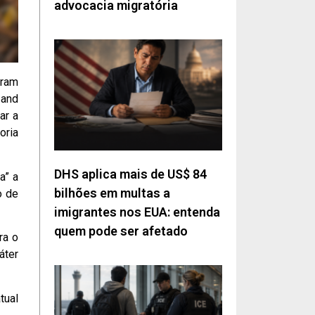
advocacia migratória
oram
 and
ar a
oria
DHS aplica mais de US$ 84
a” a
bilhões em multas a
o de
imigrantes nos EUA: entenda
quem pode ser afetado
ra o
áter
tual