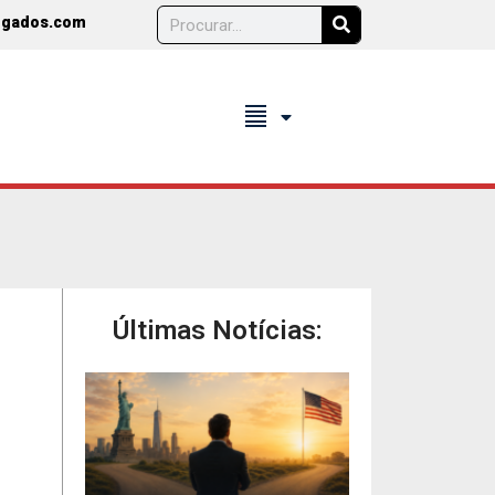
ogados.com
format_align_justify
Últimas Notícias: