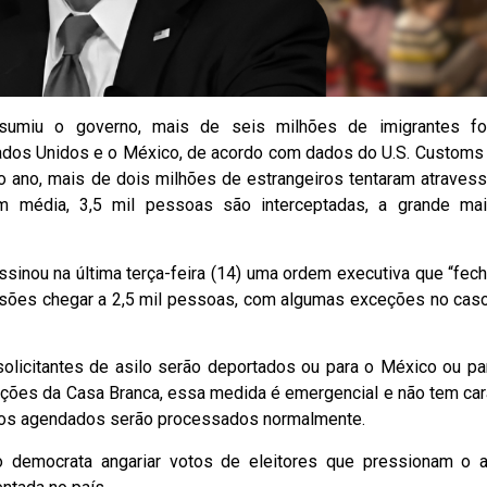
umiu o governo, mais de seis milhões de imigrantes f
Estados Unidos e o México, de acordo com dados do U.S. Customs
o ano, mais de dois milhões de estrangeiros tentaram atravess
 em média, 3,5 mil pessoas são interceptadas, a grande mai
assinou na última terça-feira (14) uma ordem executiva que “fech
ensões chegar a 2,5 mil pessoas, com algumas exceções no cas
olicitantes de asilo serão deportados ou para o México ou pa
ções da Casa Branca, essa medida é emergencial e não tem car
ários agendados serão processados normalmente.
o democrata angariar votos de eleitores que pressionam o a