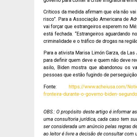
governo para conter a crise imigratória enfr
Críticos da medida afirmam que ela não vai
risco”. Para a Associação Americana de Ad
vai forçar que estrangeiros esperem no Mé
está fechada. “Estrangeiros aguardando n
criminalidade e o tráfico de drogas na regi
Para a ativista Marisa Limón Garza, da Las
para definir quem deve e quem não deve rec
asilo, Biden mostra que abandonou os va
pessoas que estão fugindo de perseguição 
Fonte:
https://www.acheiusa.com/Not
fronteira-durante-o-governo-biden-segun
OBS.: O propósito deste artigo é informar 
uma consultoria jurídica, cada caso tem su
ser considerada um anúncio pelas regras de 
ao leitor é livre a decisão de consultar co