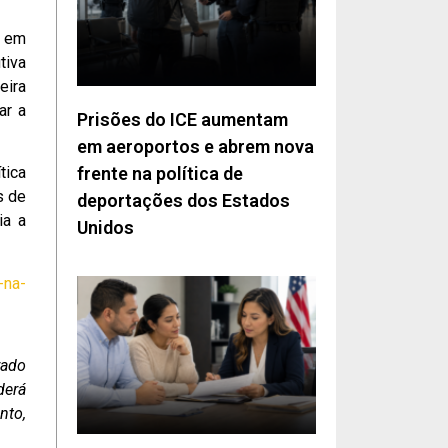
s em
tiva
eira
ar a
Prisões do ICE aumentam
em aeroportos e abrem nova
frente na política de
tica
s de
deportações dos Estados
ia a
Unidos
-na-
rado
derá
nto,