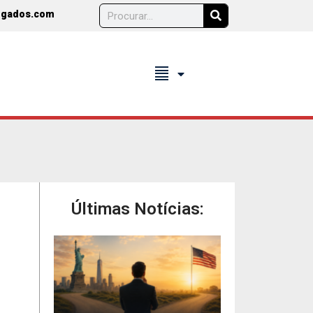
ogados.com
format_align_justify
Últimas Notícias: