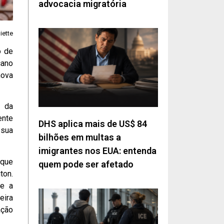
advocacia migratória
iette
o de
cano
nova
e da
ente
DHS aplica mais de US$ 84
 sua
bilhões em multas a
imigrantes nos EUA: entenda
 que
quem pode ser afetado
ton.
re a
eira
ação