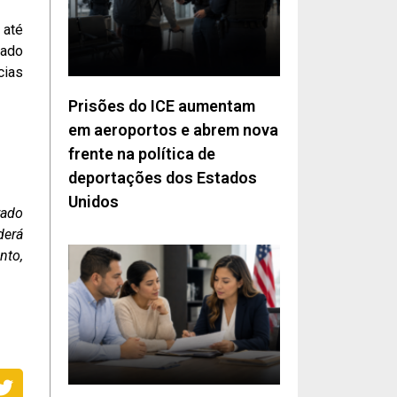
 até
rado
cias
Prisões do ICE aumentam
em aeroportos e abrem nova
frente na política de
deportações dos Estados
Unidos
rado
derá
nto,