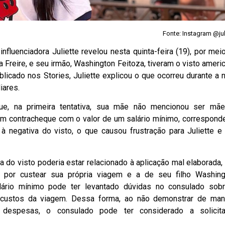
Fonte: Instagram @jul
fluenciadora Juliette revelou nesta quinta-feira (19), por mei
a Freire, e seu irmão, Washington Feitoza, tiveram o visto ameri
icado nos Stories, Juliette explicou o que ocorreu durante a 
iares.
e, na primeira tentativa, sua mãe não mencionou ser mã
um contracheque com o valor de um salário mínimo, correspond
à negativa do visto, o que causou frustração para Juliette e
a do visto poderia estar relacionado à aplicação mal elaborada,
 por custear sua própria viagem e a de seu filho Washing
ário mínimo pode ter levantado dúvidas no consulado sob
s custos da viagem. Dessa forma, ao não demonstrar de man
despesas, o consulado pode ter considerado a solicit