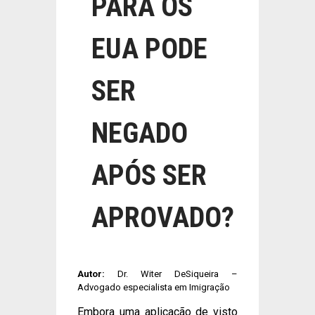
PARA OS
EUA PODE
SER
NEGADO
APÓS SER
APROVADO?
Autor:
Dr. Witer DeSiqueira –
Advogado especialista em Imigração
Embora uma aplicação de visto