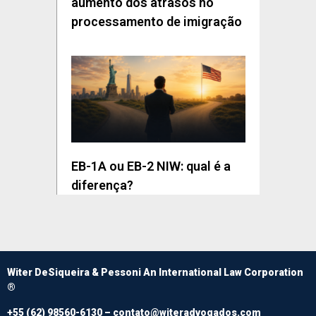
aumento dos atrasos no
processamento de imigração
EB-1A ou EB-2 NIW: qual é a
diferença?
Witer DeSiqueira & Pessoni An International Law Corporation
®
+55 (62) 98560-6130 –
contato@witeradvogados.com