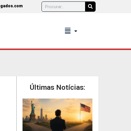
ogados.com
format_align_justify
Últimas Notícias: