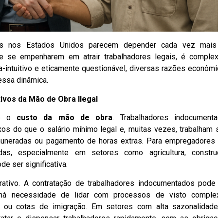
es nos Estados Unidos parecem depender cada vez mais
e se empenharem em atrair trabalhadores legais, é comple
a-intuitivo e eticamente questionável, diversas razões econômi
essa dinâmica.
tivos da Mão de Obra Ilegal
 é o
custo da mão de obra
. Trabalhadores indocument
xos do que o salário mínimo legal e, muitas vezes, trabalham
muneradas ou pagamento de horas extras. Para empregadores
s, especialmente em setores como agricultura, constru
e ser significativa.
rativo. A contratação de trabalhadores indocumentados pode
 há necessidade de lidar com processos de visto comple
 ou cotas de imigração. Em setores com alta sazonalidad