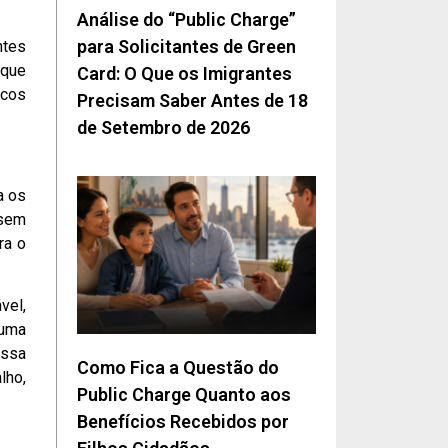
Análise do “Public Charge”
para Solicitantes de Green
ntes
 que
Card: O Que os Imigrantes
icos
Precisam Saber Antes de 18
de Setembro de 2026
a os
 sem
ra o
vel,
 uma
essa
Como Fica a Questão do
lho,
Public Charge Quanto aos
Benefícios Recebidos por