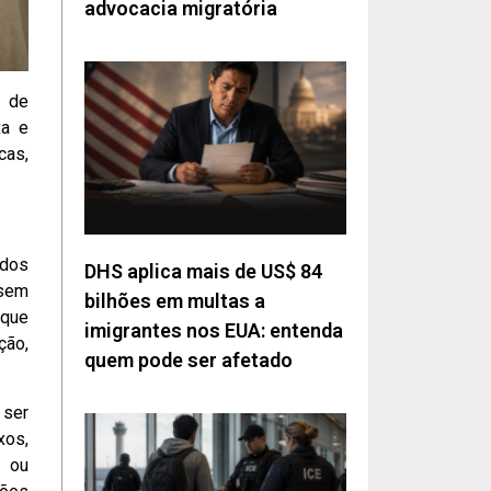
advocacia migratória
 de
xa e
cas,
ados
DHS aplica mais de US$ 84
 sem
bilhões em multas a
 que
imigrantes nos EUA: entenda
ção,
quem pode ser afetado
 ser
xos,
e ou