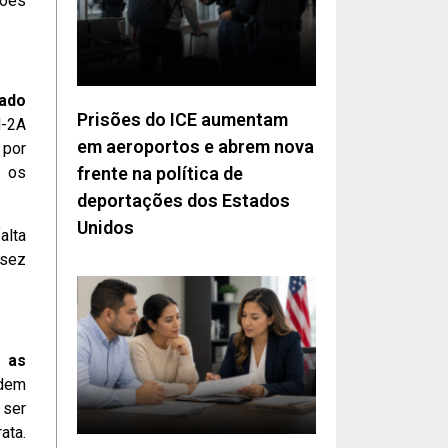
ções
uado
Prisões do ICE aumentam
H-2A
em aeroportos e abrem nova
 por
frente na política de
a os
deportações dos Estados
Unidos
alta
ssez
e as
odem
 ser
ata.