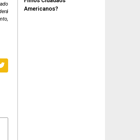
Filhos Cidadãos
rado
Americanos?
derá
nto,