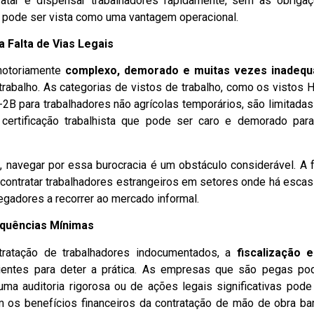
ratar e dispensar trabalhadores rapidamente, sem as obriga
l, pode ser vista como uma vantagem operacional.
 Falta de Vias Legais
notoriamente
complexo, demorado e muitas vezes inadeq
abalho. As categorias de vistos de trabalho, como os vistos 
-2B para trabalhadores não agrícolas temporários, são limitadas
ertificação trabalhista que pode ser caro e demorado par
navegar por essa burocracia é um obstáculo considerável. A f
a contratar trabalhadores estrangeiros em setores onde há esca
egadores a recorrer ao mercado informal.
sequências Mínimas
ntratação de trabalhadores indocumentados, a
fiscalização 
ientes para deter a prática. As empresas que são pegas p
uma auditoria rigorosa ou de ações legais significativas pode
s benefícios financeiros da contratação de mão de obra bar