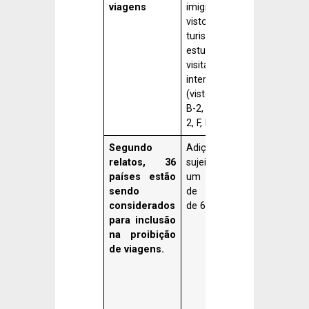
viagens
imigrante e
Turcomenist
vistos de
Venezuela
turista,
estudante e
visitante de
intercâmbio
(vistos B-1,
B-2, B-1/B-
2, F, M e J)
Segundo
Adição
Angola,
relatos, 36
sujeita a
Antígua
países estão
um período
Barbuda,
sendo
de revisão
Benim, But
considerados
de 60 dias.
Burkina Fa
para inclusão
Cabo Ver
na proibição
Camboja,
de viagens.
Camarões,
Costa 
Marfim,
República
Democrátic