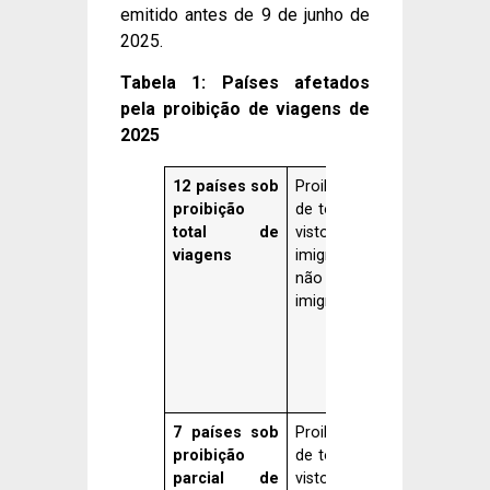
emitido antes de 9 de junho de
2025.
Tabela 1: Países afetados
pela proibição de viagens de
2025
12 países sob
Proibição
Afeganistão,
proibição
de todos os
Chade,
total de
vistos de
República
viagens
imigrante e
Congo, Gu
não
Equatorial,
imigrante
Eritreia, Hai
Irã, Líb
Mianmar,
Somália,
Sudão, Iême
7 países sob
Proibição
Burundi, Cu
proibição
de todos os
Laos, Se
parcial de
vistos de
Leoa, To