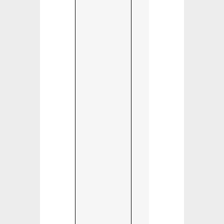
do Cong
Djibuti,
Dominica,
Etiópia, Egi
Gabão,
Gâmbia, Ga
Quirguistão,
Libéria, Mala
Mauritânia,
Níger, Nigér
São Cristó
e Névis, Sa
Lúcia, S
Tomé
Príncipe,
Senegal, Su
do Sul, Sír
Tanzânia,
Tonga, Tuva
Uganda,
Vanuatu,