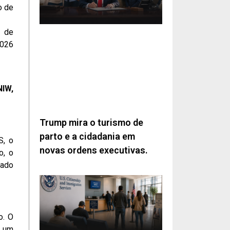
o de
s de
2026
NIW,
Trump mira o turismo de
parto e a cidadania em
S, o
novas ordens executivas.
o, o
zado
o. O
e um