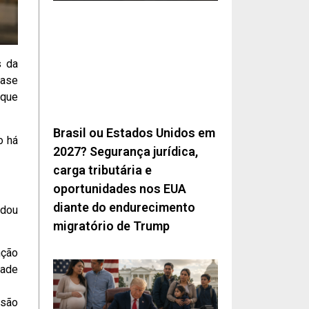
s da
uase
 que
Brasil ou Estados Unidos em
o há
2027? Segurança jurídica,
carga tributária e
oportunidades nos EUA
diante do endurecimento
idou
migratório de Trump
nção
dade
ssão