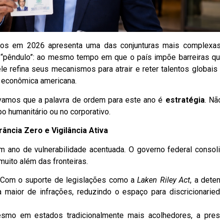
dos em 2026 apresenta uma das conjunturas mais complexa
 “pêndulo”: ao mesmo tempo em que o país impõe barreiras q
 ele refina seus mecanismos para atrair e reter talentos globais
 econômica americana.
ervamos que a palavra de ordem para este ano é
estratégia
. Nã
o humanitário ou no corporativo.
rância Zero e Vigilância Ativa
m ano de vulnerabilidade acentuada. O governo federal consol
 muito além das fronteiras.
Com o suporte de legislações como a
Laken Riley Act
, a dete
 maior de infrações, reduzindo o espaço para discricionarie
mo em estados tradicionalmente mais acolhedores, a pre