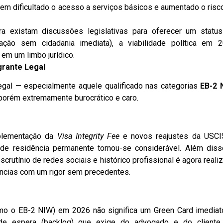
tem dificultado o acesso a serviços básicos e aumentado o risc
 existam discussões legislativas para oferecer um statu
ação sem cidadania imediata), a viabilidade política em 
em um limbo jurídico.
grante Legal
egal — especialmente aquele qualificado nas categorias
EB-2 
porém extremamente burocrático e caro.
mplementação da
Visa Integrity Fee
e novos reajustes da USCI
 de residência permanente tornou-se considerável. Além diss
scrutínio de redes sociais e histórico profissional é agora reali
ências com um rigor sem precedentes.
o o EB-2 NIW) em 2026 não significa um Green Card imediat
de espera (backlog) que exige do advogado e do client