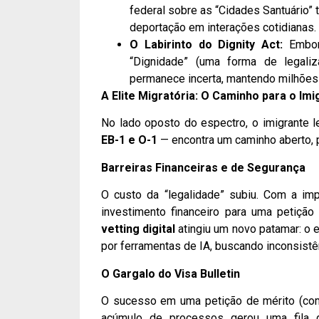
federal sobre as “Cidades Santuário” 
deportação em interações cotidianas.
O Labirinto do Dignity Act:
Embora
“Dignidade” (uma forma de legaliz
permanece incerta, mantendo milhões 
A Elite Migratória: O Caminho para o Imi
No lado oposto do espectro, o imigrante l
EB-1 e O-1
— encontra um caminho aberto, 
Barreiras Financeiras e de Segurança
O custo da “legalidade” subiu. Com a i
investimento financeiro para uma petição
vetting digital
atingiu um novo patamar: o e
por ferramentas de IA, buscando inconsist
O Gargalo do Visa Bulletin
O sucesso em uma petição de mérito (com
acúmulo de processos gerou uma fila 