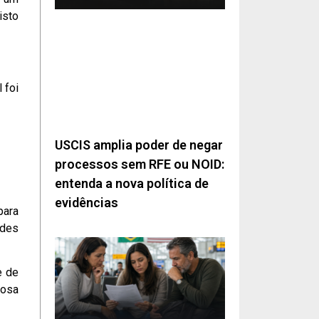
isto
 foi
USCIS amplia poder de negar
processos sem RFE ou NOID:
entenda a nova política de
evidências
para
ades
e de
rosa