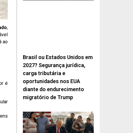
ado
,
ável
á ao
Brasil ou Estados Unidos em
2027? Segurança jurídica,
carga tributária e
oportunidades nos EUA
or é
diante do endurecimento
migratório de Trump
ular
bens