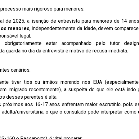
processo mais rigoroso para menores:
al de 2025, a isenção de entrevista para menores de 14 anos
 os menores
, independentemente da idade, devem comparece
onsável legal.
brigatoriamente estar acompanhado pelo tutor design
da guarda no dia da entrevista é motivo de recusa imediata.
ntes cenários:
nte tiver tios ou irmãos morando nos EUA (especialment
erem imigrado recentemente), a suspeita de que ele está indo 
os desses parentes é alta.
próximos aos 16-17 anos enfrentam maior escrutínio, pois e
 adulta/universitária, o que o consulado pode interpretar como
DS-160 e Passaporte), é vital preparar: