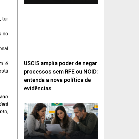
 ter
s no
onal
USCIS amplia poder de negar
em é
está
processos sem RFE ou NOID:
entenda a nova política de
evidências
rado
derá
nto,