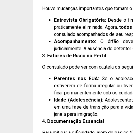
Houve mudanças importantes que tornam o 
Entrevista Obrigatória:
Desde o fin
praticamente eliminada. Agora,
todos
consulado acompanhados de seu resp
Acompanhamento:
O órfão deve o
judicialmente. A ausência do detentor 
3. Fatores de Risco no Perfil
O consulado pode ver com cautela os segui
Parentes nos EUA:
Se o adolesce
estiverem de forma irregular ou tiv
ficar permanentemente sob os cuidad
Idade (Adolescência):
Adolescentes 
em uma fase de transição para a vida
janela para imigração.
4. Documentação Essencial
Para mitigar a dificuldade, além do básico (