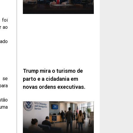
 foi
r ao
ado
Trump mira o turismo de
e se
parto e a cidadania em
para
novas ordens executivas.
stão
 uma