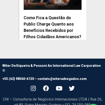
Como Fica a Questão do
Public Charge Quanto aos
Benefícios Recebidos por
Filhos Cidadãos Americanos?
Witer DeSiqueira & Pessoni An International Law Corporation
®
+55 (62) 98560-6130 –
contato@witeradvogados.com
CNI – Consultoria de Negócios Internacionais LTDA | Rua 26,
nº 85, Setor Marista, Goiânia – GO 74.150-080