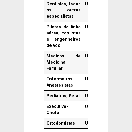
Dentistas, todos
US$ 212.740
359,40%
os outros
especialistas
Pilotos de linha
US$ 211.790
357,30%
aérea, copilotos
e engenheiros
de voo
Médicos de
US$ 211.300
356,30%
Medicina
Familiar
Enfermeiros
US$ 203.090
338,50%
Anestesistas
Pediatras, Geral
US$ 190.350
311,00%
Executivo-
US$ 189.520
309,20%
Chefe
Ortodontistas
US$ 174.360
276,50%