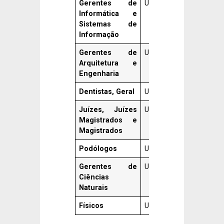
Gerentes de
US$ 164.070
254,30%
Informática e
Sistemas de
Informação
Gerentes de
US$ 159.920
245,30%
Arquitetura e
Engenharia
Dentistas, Geral
US$ 155.040
234,80%
Juízes, Juízes
US$ 151.030
226,10%
Magistrados e
Magistrados
Podólogos
US$ 148.720
221,10%
Gerentes de
US$ 144.440
211,90%
Ciências
Naturais
Físicos
US$ 142.850
208,50%