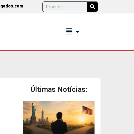
ogados.com
format_align_justify
Últimas Notícias: