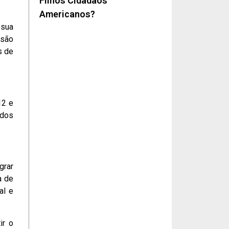
Filhos Cidadãos
Americanos?
 sua
ssão
s de
12 e
 dos
grar
a de
al e
ir o