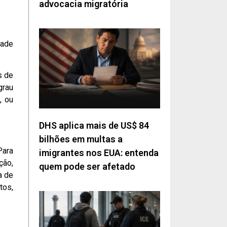
advocacia migratória
dade
s de
grau
, ou
DHS aplica mais de US$ 84
bilhões em multas a
Para
imigrantes nos EUA: entenda
ção,
quem pode ser afetado
a de
tos,