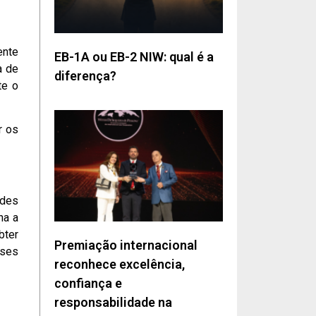
ente
EB-1A ou EB-2 NIW: qual é a
a de
diferença?
te o
r os
ades
na a
bter
Premiação internacional
sses
reconhece excelência,
confiança e
responsabilidade na