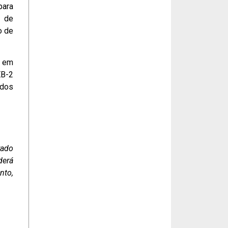
para
e de
o de
e em
EB-2
ados
rado
derá
nto,