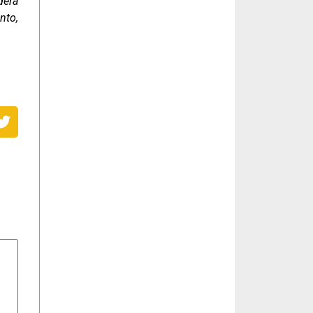
derá
nto,