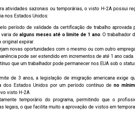
ra atividades sazonais ou temporárias, o visto H-2A possui re
ia nos Estados Unidos:
lo período de validade da certificação de trabalho aprovada 
 varia de
alguns meses até o limite de 1 ano
. O trabalhador 
original expirar.
rjam novas oportunidades com o mesmo ou com outro empreg
rmanência pode ser estendido em incrementos de até 1 ano cada.
ínuo que um trabalhador pode permanecer nos EUA sob o statu
imite de 3 anos, a legislação de imigração americana exige q
ora dos Estados Unidos por um período contínuo de
no mínim
ovo visto H-2A.
itamente temporário do programa, permitindo que o profissi
as legais, o que facilita muito a aprovação de vistos em tempor