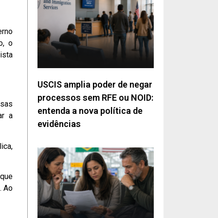
erno
o, o
ista
USCIS amplia poder de negar
processos sem RFE ou NOID:
ssas
entenda a nova política de
ar a
evidências
ica,
 que
. Ao