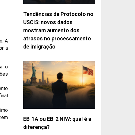
Tendências de Protocolo no
USCIS: novos dados
mostram aumento dos
atrasos no processamento
o. A
de imigração
or a
ra o
rões
ento
inal
ximo
arem
EB-1A ou EB-2 NIW: qual é a
diferença?