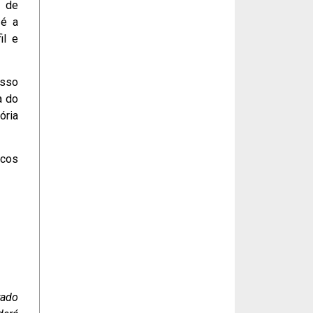
e de
 é a
il e
esso
a do
ória
scos
rado