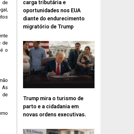
carga tributária e
a de
gal,
oportunidades nos EUA
itos
diante do endurecimento
migratório de Trump
ente
e de
 é o
 mão
. As
o de
Trump mira o turismo de
parto e a cidadania em
erno
novas ordens executivas.