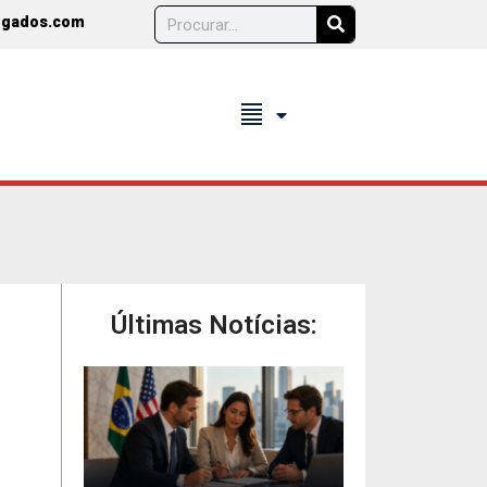
ogados.com
format_align_justify
Últimas Notícias: