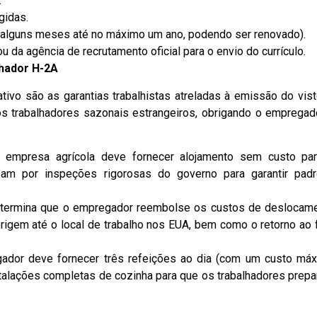
.
gidas.
e alguns meses até no máximo um ano, podendo ser renovado).
da agência de recrutamento oficial para o envio do currículo.
lhador H-2A
ativo são as garantias trabalhistas atreladas à emissão do vist
os trabalhadores sazonais estrangeiros, obrigando o empregad
 empresa agrícola deve fornecer alojamento sem custo pa
ssam por inspeções rigorosas do governo para garantir pad
etermina que o empregador reembolse os custos de deslocam
rigem até o local de trabalho nos EUA, bem como o retorno ao f
dor deve fornecer três refeições ao dia (com um custo má
nstalações completas de cozinha para que os trabalhadores prep