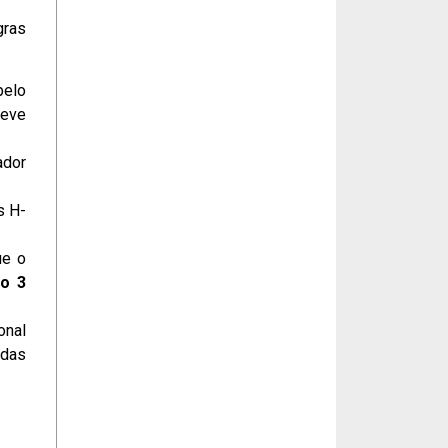
gras
pelo
deve
ador
s H-
ue o
o 3
onal
adas