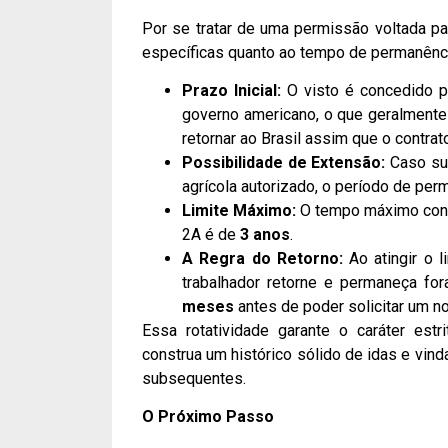
Por se tratar de uma permissão voltada pa
específicas quanto ao tempo de permanênc
Prazo Inicial:
O visto é concedido pe
governo americano, o que geralmente
retornar ao Brasil assim que o contrato 
Possibilidade de Extensão:
Caso su
agrícola autorizado, o período de pe
Limite Máximo:
O tempo máximo cont
2A é de
3 anos
.
A Regra do Retorno:
Ao atingir o l
trabalhador retorne e permaneça f
meses
antes de poder solicitar um n
Essa rotatividade garante o caráter estr
construa um histórico sólido de idas e vind
subsequentes.
O Próximo Passo