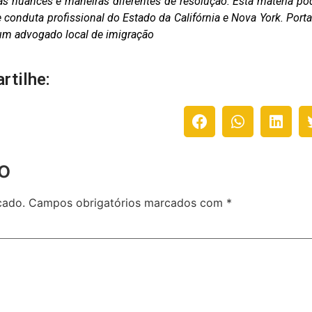
as nuances e maneiras diferentes de resolução. Esta matéria po
conduta profissional do Estado da Califórnia e Nova York. Porta
m um advogado local de imigração
rtilhe:
o
cado.
Campos obrigatórios marcados com
*