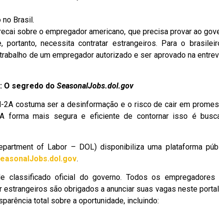
no Brasil.
 recai sobre o empregador americano, que precisa provar ao gov
 portanto, necessita contratar estrangeiros. Para o brasileir
e trabalho de um empregador autorizado e ser aprovado na entrev
s: O segredo do
SeasonalJobs.dol.gov
H-2A costuma ser a desinformação e o risco de cair em prome
. A forma mais segura e eficiente de contornar isso é busc
artment of Labor – DOL) disponibiliza uma plataforma públ
easonalJobs.dol.gov
.
e classificado oficial do governo. Todos os empregadores
ar estrangeiros são obrigados a anunciar suas vagas neste portal
parência total sobre a oportunidade, incluindo: