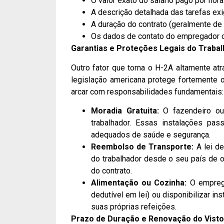
O valor exato do salário pago por hora
A descrição detalhada das tarefas exi
A duração do contrato (geralmente d
Os dados de contato do empregador ou 
Garantias e Proteções Legais do Traba
Outro fator que torna o H-2A altamente atr
legislação americana protege fortemente 
arcar com responsabilidades fundamentais:
Moradia Gratuita:
O fazendeiro ou
trabalhador. Essas instalações pa
adequados de saúde e segurança.
Reembolso de Transporte:
A lei d
do trabalhador desde o seu país de o
do contrato.
Alimentação ou Cozinha:
O emprega
dedutível em lei) ou disponibilizar i
suas próprias refeições.
Prazo de Duração e Renovação do Visto