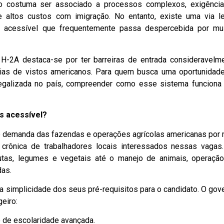
o costuma ser associado a processos complexos, exigênci
 altos custos com imigração. No entanto, existe uma via le
 acessível que frequentemente passa despercebida por mu
o H-2A destaca-se por ter barreiras de entrada consideravelm
ias de vistos americanos. Para quem busca uma oportunidad
egalizada no país, compreender como esse sistema funciona
is acessível?
rme demanda das fazendas e operações agrícolas americanas por
rônica de trabalhadores locais interessados nessas vagas
rutas, legumes e vegetais até o manejo de animais, operaçã
das.
 a simplicidade dos seus pré-requisitos para o candidato. O gov
eiro:
 de escolaridade avançada.