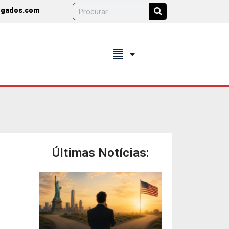
ogados.com
format_align_justify
Últimas Notícias: