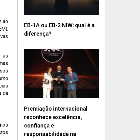
s ao
EB-1A ou EB-2 NIW: qual é a
EM).
diferença?
ovas
r as
amas
rsos
como
cias
a da
Premiação internacional
reconhece excelência,
 nos
confiança e
stos
responsabilidade na