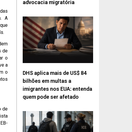
advocacia migratória
adas
s. A
 que
s.
rdem
s de
ar o
ve a
am o
DHS aplica mais de US$ 84
ntos
bilhões em multas a
imigrantes nos EUA: entenda
quem pode ser afetado
o de
ista
 EB-