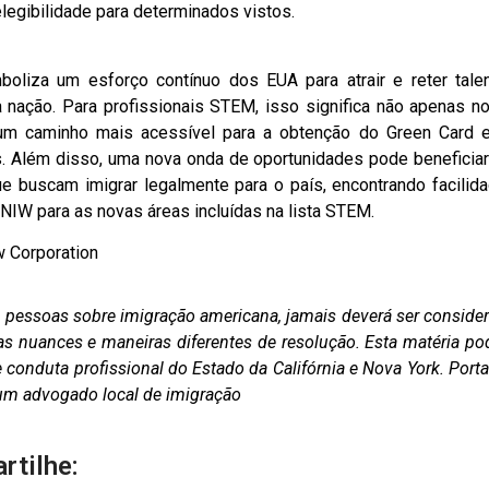
elegibilidade para determinados vistos.
liza um esforço contínuo dos EUA para atrair e reter tale
a nação. Para profissionais STEM, isso significa não apenas n
um caminho mais acessível para a obtenção do Green Card 
. Além disso, uma nova onda de oportunidades pode beneficia
que buscam imigrar legalmente para o país, encontrando facilid
IW para as novas áreas incluídas na lista STEM.
w Corporation
as pessoas sobre imigração americana, jamais deverá ser conside
as nuances e maneiras diferentes de resolução. Esta matéria po
conduta profissional do Estado da Califórnia e Nova York. Porta
m um advogado local de imigração
rtilhe: