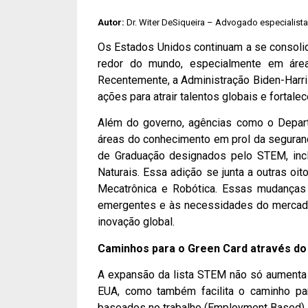
Autor:
Dr. Witer DeSiqueira – Advogado especialist
Os Estados Unidos continuam a se consolid
redor do mundo, especialmente em área
Recentemente, a Administração Biden-Harri
ações para atrair talentos globais e fortal
Além do governo, agências como o Depar
áreas do conhecimento em prol da seguranç
de Graduação designados pelo STEM, inc
Naturais. Essa adição se junta a outras 
Mecatrônica e Robótica. Essas mudanças r
emergentes e às necessidades do mercado
inovação global.
Caminhos para o Green Card através d
A expansão da lista STEM não só aumenta a
EUA, como também facilita o caminho pa
baseados no trabalho (Employment Based).