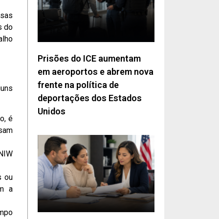
ssas
s do
alho
Prisões do ICE aumentam
em aeroportos e abrem nova
frente na política de
guns
deportações dos Estados
Unidos
o, é
ssam
 NIW
s ou
am a
empo