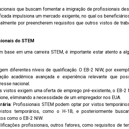
tucionais que buscam fomentar a imigração de profissionais de
ficada impulsiona um mercado exigente, no qual os beneficiário
almente por preencherem requisitos que outros vistos de trab
sionais do STEM
m base em uma carreira STEM, é importante estar atento a al
igem diferentes níveis de qualificação. O EB-2 NIW, por exempl
mação acadêmica avançada e experiência relevante que po
resse nacional.
os vistos exigem uma oferta de emprego pré-existente, o EB-2
cione, eliminando a necessidade de um empregador nos EUA.
rária
: Profissionais STEM podem optar por vistos temporário
vistos temporários, como o H-1B, e posteriormente busc
stos como o EB-2 NIW.
lificações profissionais, outros fatores, como requisitos de t