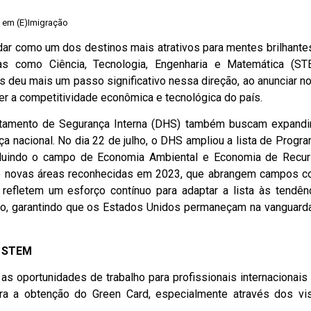
a em (E)Imigração
ar como um dos destinos mais atrativos para mentes brilhante
s como Ciência, Tecnologia, Engenharia e Matemática (ST
s deu mais um passo significativo nessa direção, ao anunciar n
ecer a competitividade econômica e tecnológica do país.
tamento de Segurança Interna (DHS) também buscam expandi
a nacional. No dia 22 de julho, o DHS ampliou a lista de Progr
luindo o campo de Economia Ambiental e Economia de Recu
oito novas áreas reconhecidas em 2023, que abrangem campos 
efletem um esforço contínuo para adaptar a lista às tendên
, garantindo que os Estados Unidos permaneçam na vanguard
o STEM
s oportunidades de trabalho para profissionais internacionais
ra a obtenção do Green Card, especialmente através dos vi