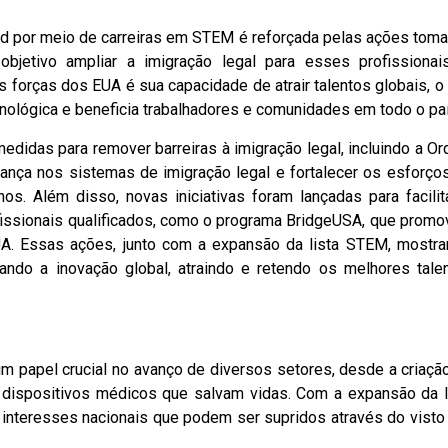
rd por meio de carreiras em STEM é reforçada pelas ações tom
etivo ampliar a imigração legal para esses profissionai
 forças dos EUA é sua capacidade de atrair talentos globais, o
cnológica e beneficia trabalhadores e comunidades em todo o paí
didas para remover barreiras à imigração legal, incluindo a O
fiança nos sistemas de imigração legal e fortalecer os esforço
os. Além disso, novas iniciativas foram lançadas para facilit
ofissionais qualificados, como o programa BridgeUSA, que promo
A. Essas ações, junto com a expansão da lista STEM, mostr
ndo a inovação global, atraindo e retendo os melhores tale
papel crucial no avanço de diversos setores, desde a criaçã
 dispositivos médicos que salvam vidas. Com a expansão da l
teresses nacionais que podem ser supridos através do visto