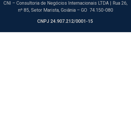
CNI – Consultoria de Negócios Internacionais LTDA | Rua 26,
nº 85, Setor Marista, Goiânia – GO 74.150-080
CNPJ 24.907.212/0001-15