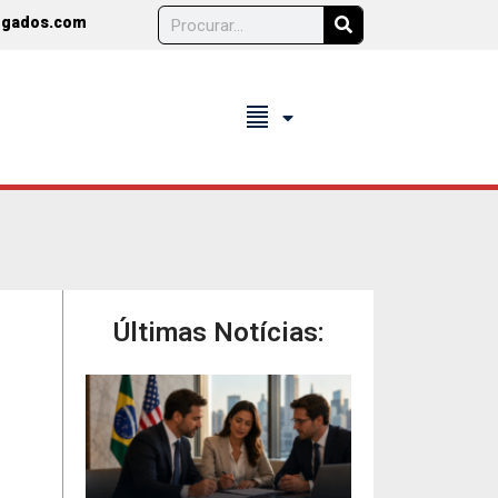
ogados.com
format_align_justify
Últimas Notícias: