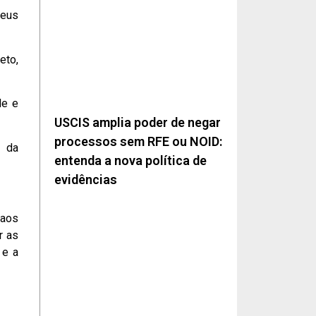
eus
eto,
de e
USCIS amplia poder de negar
processos sem RFE ou NOID:
o da
entenda a nova política de
evidências
 aos
r as
 e a