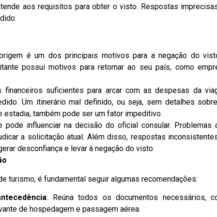
 atende aos requisitos para obter o visto. Respostas imprecisa
dido.
origem é um dos principais motivos para a negação do vist
itante possui motivos para retornar ao seu país, como empr
 financeiros suficientes para arcar com as despesas da vi
ido. Um itinerário mal definido, ou seja, sem detalhes sobr
e estadia, também pode ser um fator impeditivo.
te pode influenciar na decisão do oficial consular. Problemas
icar a solicitação atual. Além disso, respostas inconsistente
erar desconfiança e levar à negação do visto.
ão
 de turismo, é fundamental seguir algumas recomendações:
ntecedência
: Reúna todos os documentos necessários, 
ovante de hospedagem e passagem aérea.