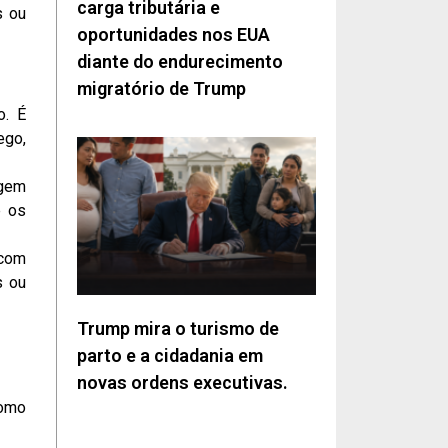
carga tributária e
s ou
oportunidades nos EUA
diante do endurecimento
migratório de Trump
o. É
ego,
agem
e os
 com
s ou
Trump mira o turismo de
parto e a cidadania em
novas ordens executivas.
como