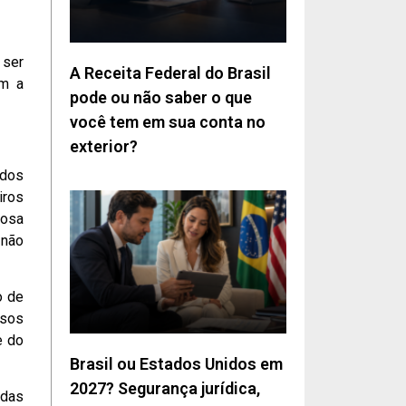
 ser
A Receita Federal do Brasil
om a
pode ou não saber o que
você tem em sua conta no
exterior?
ados
iros
iosa
 não
o de
rsos
e do
Brasil ou Estados Unidos em
2027? Segurança jurídica,
 das