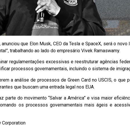
, anunciou que Elon Musk, CEO da Tesla e SpaceX, será o novo l
tal”, trabalhando ao lado do empresário Vivek Ramaswamy.
minar regulamentações excessivas e reestruturar agências feder
ficar processos governamentais, incluindo o sistema de imigra
erem a análise de processos de Green Card no USCIS, o que 
grantes que buscam uma entrada legal nos EUA.
z parte do movimento “Salvar a América” e visa maior eficiênc
tornando os processos governamentais mais ágeis e acessív
w Corporation