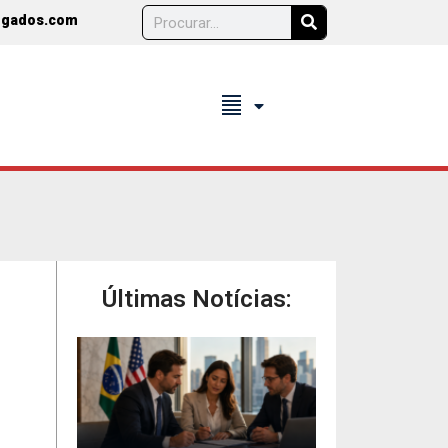
ogados.com
format_align_justify
Últimas Notícias: