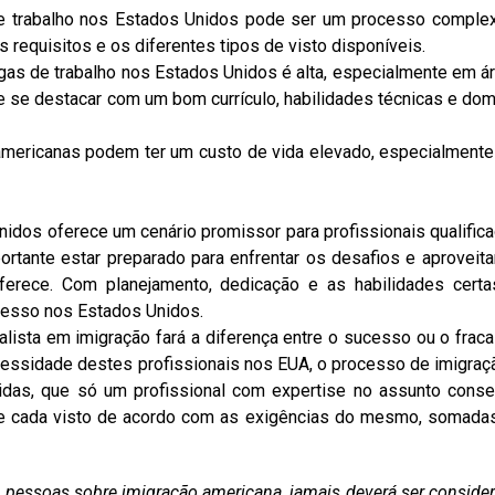
e trabalho nos Estados Unidos pode ser um processo comple
 requisitos e os diferentes tipos de visto disponíveis.
gas de trabalho nos Estados Unidos é alta, especialmente em á
e se destacar com um bom currículo, habilidades técnicas e dom
mericanas podem ter um custo de vida elevado, especialment
idos oferece um cenário promissor para profissionais qualific
ortante estar preparado para enfrentar os desafios e aproveita
erece. Com planejamento, dedicação e as habilidades certa
ucesso nos Estados Unidos.
lista em imigração fará a diferença entre o sucesso ou o frac
cessidade destes profissionais nos EUA, o processo de imigraç
gidas, que só um profissional com expertise no assunto cons
 de cada visto de acordo com as exigências do mesmo, somada
as pessoas sobre imigração americana, jamais deverá ser conside