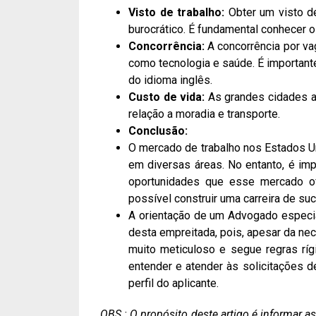
Visto de trabalho:
Obter um visto d
burocrático. É fundamental conhecer os
Concorrência:
A concorrência por va
como tecnologia e saúde. É important
do idioma inglês.
Custo de vida:
As grandes cidades a
relação a moradia e transporte.
Conclusão:
O mercado de trabalho nos Estados Un
em diversas áreas. No entanto, é imp
oportunidades que esse mercado of
possível construir uma carreira de s
A orientação de um Advogado especia
desta empreitada, pois, apesar da ne
muito meticuloso e segue regras rí
entender e atender às solicitações
perfil do aplicante.
OBS.: O propósito deste artigo é informar 