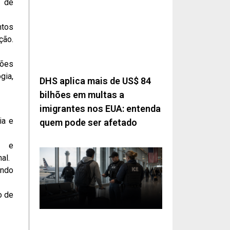
e de
ntos
ção.
ções
gia,
DHS aplica mais de US$ 84
bilhões em multas a
imigrantes nos EUA: entenda
ia e
quem pode ser afetado
o e
al.
ando
o de