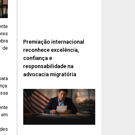
ente
ores
obra
Premiação internacional
l de
reconhece excelência,
confiança e
responsabilidade na
advocacia migratória
para
nça.
essa
ente
s em
ades