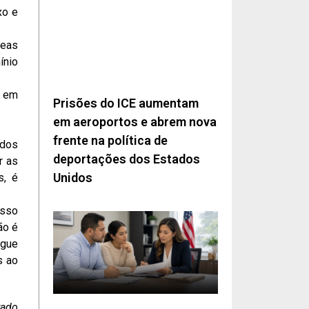
xo e
reas
ínio
e em
Prisões do ICE aumentam
em aeroportos e abrem nova
frente na política de
ados
deportações dos Estados
r as
Unidos
s, é
asso
ão é
egue
s ao
rado