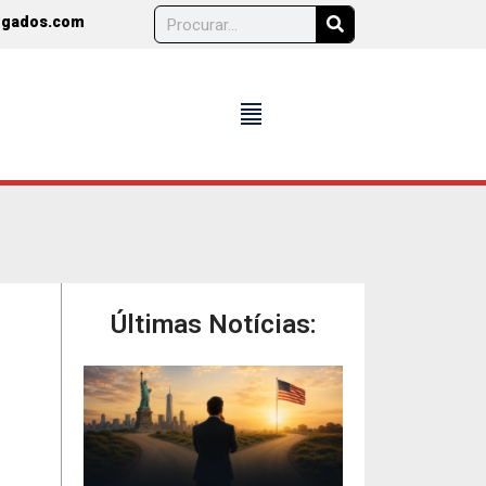
ogados.com
format_align_justify
Últimas Notícias: