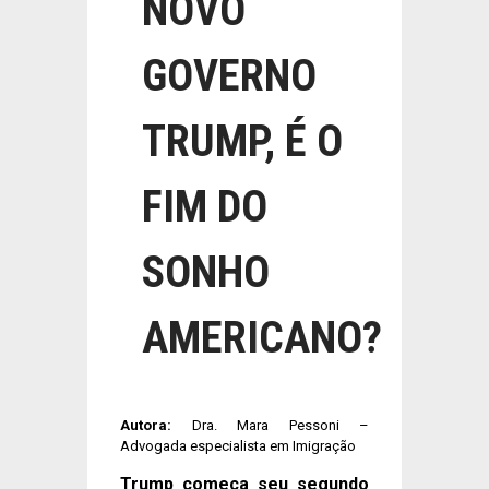
NOVO
GOVERNO
TRUMP, É O
FIM DO
SONHO
AMERICANO?
Autora:
Dra. Mara Pessoni –
Advogada especialista em Imigração
Trump começa seu segundo