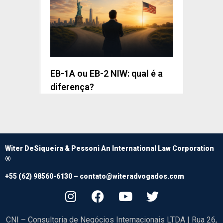
EB-1A ou EB-2 NIW: qual é a
diferença?
Witer DeSiqueira & Pessoni An International Law Corporation
®
+55 (62) 98560-6130 –
contato@witeradvogados.com
CNI – Consultoria de Negócios Internacionais LTDA | Rua 26,