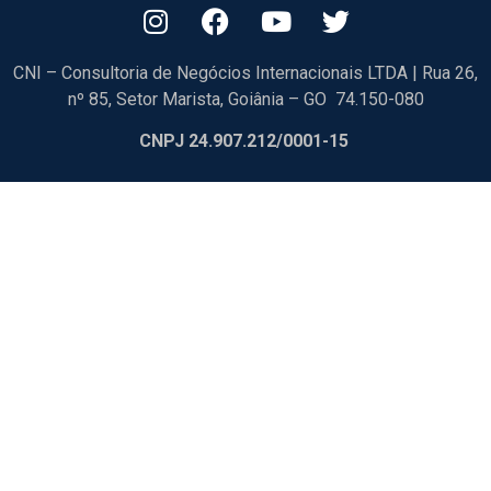
CNI – Consultoria de Negócios Internacionais LTDA | Rua 26,
nº 85, Setor Marista, Goiânia – GO 74.150-080
CNPJ 24.907.212/0001-15