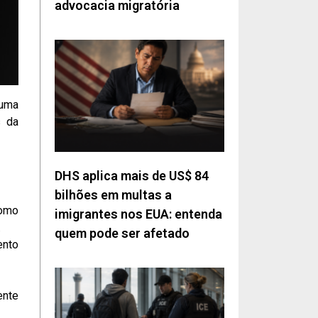
advocacia migratória
 uma
s da
DHS aplica mais de US$ 84
bilhões em multas a
como
imigrantes nos EUA: entenda
.
quem pode ser afetado
ento
ente