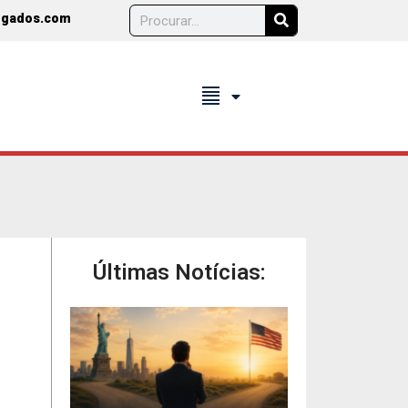
ogados.com
format_align_justify
Últimas Notícias: