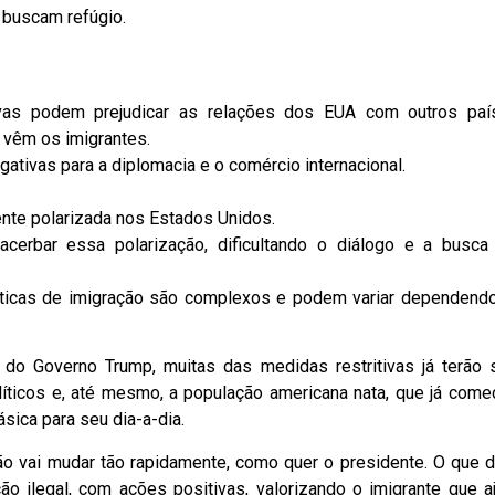
 buscam refúgio.
tivas podem prejudicar as relações dos EUA com outros paí
 vêm os imigrantes.
ativas para a diplomacia e o comércio internacional.
ente polarizada nos Estados Unidos.
xacerbar essa polarização, dificultando o diálogo e a busca
líticas de imigração são complexos e podem variar dependend
o do Governo Trump, muitas das medidas restritivas já terão 
líticos e, até mesmo, a população americana nata, que já come
ásica para seu dia-a-dia.
ão vai mudar tão rapidamente, como quer o presidente. O que 
ção ilegal, com ações positivas, valorizando o imigrante que a