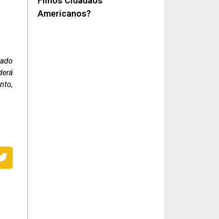
Filhos Cidadãos
Americanos?
rado
derá
nto,