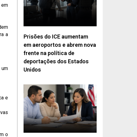
s em
odem
ra a
Prisões do ICE aumentam
em aeroportos e abrem nova
frente na política de
deportações dos Estados
r um
Unidos
ca e
ivas
om o