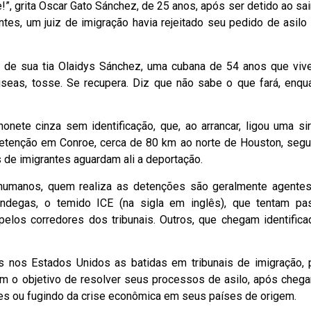
”, grita Oscar Gato Sánchez, de 25 anos, após ser detido ao sai
ntes, um juiz de imigração havia rejeitado seu pedido de asilo
 de sua tia Olaidys Sánchez, uma cubana de 54 anos que viv
useas, tosse. Se recupera. Diz que não sabe o que fará, enqu
nete cinza sem identificação, que, ao arrancar, ligou uma si
e detenção em Conroe, cerca de 80 km ao norte de Houston, seg
s de imigrantes aguardam ali a deportação.
humanos, quem realiza as detenções são geralmente agente
ândegas, o temido ICE (na sigla em inglês), que tentam pa
 pelos corredores dos tribunais. Outros, que chegam identifica
 nos Estados Unidos as batidas em tribunais de imigração, 
om o objetivo de resolver seus processos de asilo, após cheg
es ou fugindo da crise econômica em seus países de origem.