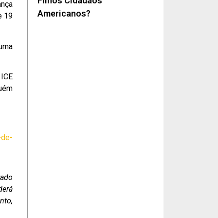
Filhos Cidadãos
ança
Americanos?
e 19
 uma
 ICE
guém
-de-
rado
derá
nto,