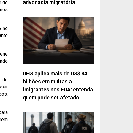
advocacia migratória
r de
 nos
e no
anto
rene
undo
DHS aplica mais de US$ 84
s do
bilhões em multas a
ssar
imigrantes nos EUA: entenda
dos,
quem pode ser afetado
para
arem