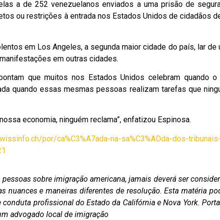
elas a de 252 venezuelanos enviados a uma prisão de segur
etos ou restrições à entrada nos Estados Unidos de cidadãos d
lentos em Los Angeles, a segunda maior cidade do país, lar de
 manifestações em outras cidades.
s apontam que muitos nos Estados Unidos celebram quando o
ada quando essas mesmas pessoas realizam tarefas que nin
 nossa economia, ninguém reclama”, enfatizou Espinosa.
swissinfo.ch/por/ca%C3%A7ada-na-sa%C3%ADda-dos-tribunais
21
as pessoas sobre imigração americana, jamais deverá ser conside
as nuances e maneiras diferentes de resolução. Esta matéria po
conduta profissional do Estado da Califórnia e Nova York. Porta
m um advogado local de imigração