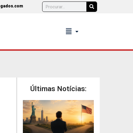
ogados.com
format_align_justify
Últimas Notícias: