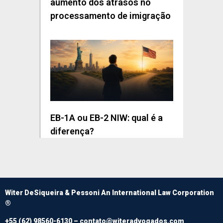
aumento dos atrasos no
processamento de imigração
EB-1A ou EB-2 NIW: qual é a
diferença?
Witer DeSiqueira & Pessoni An International Law Corporation
®
+55 (62) 98560-6130 –
contato@witeradvogados.com