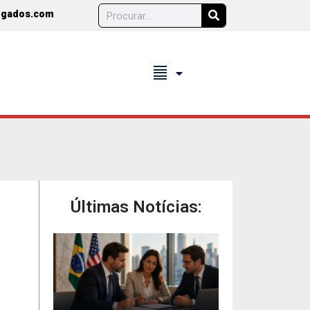
ogados.com
format_align_justify
Últimas Notícias: