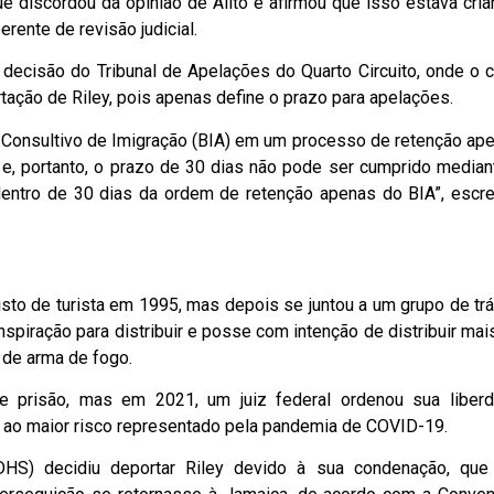
e discordou da opinião de Alito e afirmou que isso estava cria
rente de revisão judicial.
ecisão do Tribunal de Apelações do Quarto Circuito, onde o 
rtação de Riley, pois apenas define o prazo para apelações.
onsultivo de Imigração (BIA) em um processo de retenção ap
’ e, portanto, o prazo de 30 dias não pode ser cumprido median
entro de 30 dias da ordem de retenção apenas do BIA”, escr
sto de turista em 1995, mas depois se juntou a um grupo de trá
piração para distribuir e posse com intenção de distribuir mai
de arma de fogo.
 prisão, mas em 2021, um juiz federal ordenou sua liber
e ao maior risco representado pela pandemia de COVID-19.
HS) decidiu deportar Riley devido à sua condenação, que