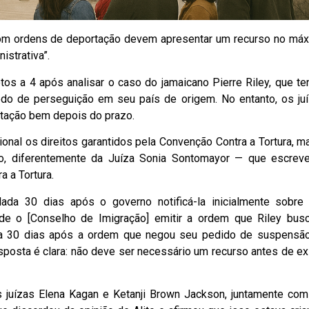
com ordens de deportação devem apresentar um recurso no má
istrativa”.
tos a 4 após analisar o caso do jamaicano Pierre Riley, que te
do de perseguição em seu país de origem. No entanto, os ju
stação bem depois do prazo.
onal os direitos garantidos pela Convenção Contra a Tortura, m
ão, diferentemente da Juíza Sonia Sontomayor — que escrev
 a Tortura.
lada 30 dias após o governo notificá-la inicialmente sobre
e o [Conselho de Imigração] emitir a ordem que Riley bus
ada 30 dias após a ordem que negou seu pedido de suspensã
posta é clara: não deve ser necessário um recurso antes de exi
 juízas Elena Kagan e Ketanji Brown Jackson, juntamente co