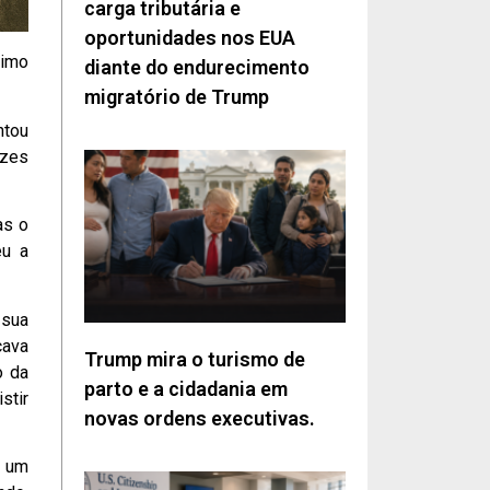
carga tributária e
oportunidades nos EUA
ximo
diante do endurecimento
migratório de Trump
ntou
ízes
as o
eu a
 sua
cava
Trump mira o turismo de
o da
parto e a cidadania em
stir
novas ordens executivas.
m um