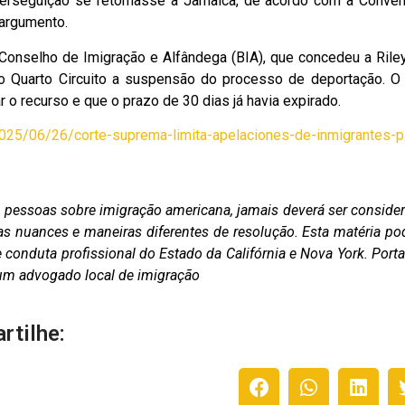
perseguição se retornasse à Jamaica, de acordo com a Conve
 argumento.
Conselho de Imigração e Alfândega (BIA), que concedeu a Rile
 ao Quarto Circuito a suspensão do processo de deportação. O
ar o recurso e que o prazo de 30 dias já havia expirado.
2025/06/26/corte-suprema-limita-apelaciones-de-inmigrantes-p
as pessoas sobre imigração americana, jamais deverá ser conside
as nuances e maneiras diferentes de resolução. Esta matéria po
conduta profissional do Estado da Califórnia e Nova York. Porta
m um advogado local de imigração
rtilhe: