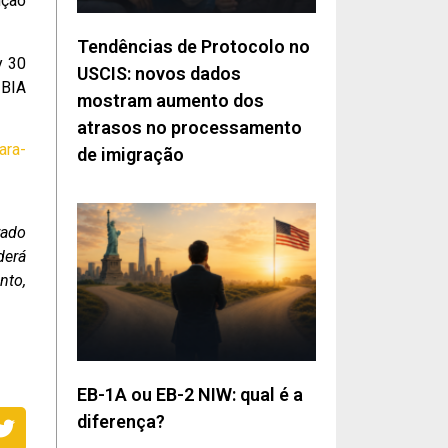
nção
Tendências de Protocolo no
y 30
USCIS: novos dados
 BIA
mostram aumento dos
atrasos no processamento
ara-
de imigração
rado
derá
nto,
EB-1A ou EB-2 NIW: qual é a
diferença?