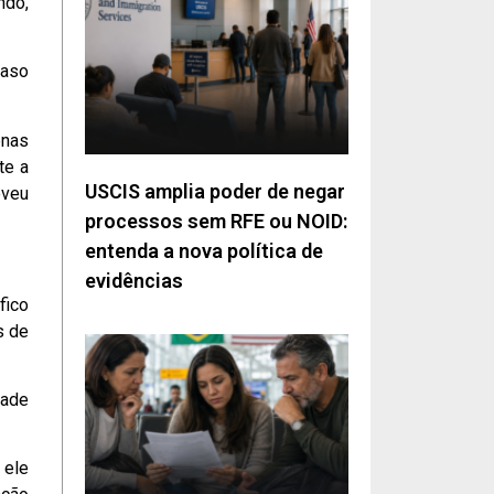
ndo,
caso
enas
te a
USCIS amplia poder de negar
eveu
processos sem RFE ou NOID:
entenda a nova política de
evidências
fico
s de
dade
 ele