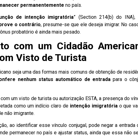
ermanecer permanentemente
no país.
unção de intenção imigratória
” (Section 214(b) do INA),
prove o contrário
, presume-se que ele deseja imigrar. No cas
 ônus probatório é ainda mais pesado.
to com um Cidadão America
om Visto de Turista
cano seja uma das formas mais comuns de obtenção de residê
onfere nenhum status automático de entrada
para o côn
 com um visto de turista ou autorização ESTA, a presença do vín
retada como um indício claro de
intenção imigratória
o que va
e não imigrante.
ção, ao identificar esse vínculo conjugal, pode negar a entrada
nde permanecer no país e ajustar status, ainda que essa não se