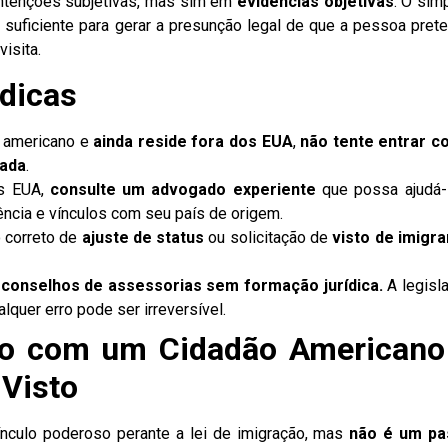
intenções subjetivas, mas sim em
evidências objetivas
. O sim
 suficiente para gerar a presunção legal de que a pessoa pret
isita.
dicas
 americano e
ainda reside fora dos EUA
,
não tente entrar 
uada
.
os EUA,
consulte um advogado experiente
que possa ajudá-
dência e vínculos com seu país de origem.
o correto de
ajuste de status
ou solicitação de
visto de imigra
 conselhos de assessorias sem formação jurídica.
A legisl
lquer erro pode ser irreversível.
ão com um Cidadão Americano
 Visto
nculo poderoso perante a lei de imigração, mas
não é um pa