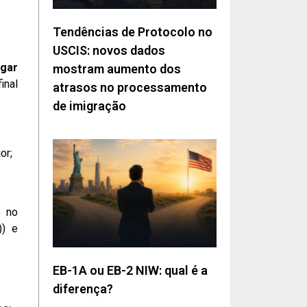
Tendências de Protocolo no
USCIS: novos dados
gar
mostram aumento dos
inal
atrasos no processamento
de imigração
or;
o no
)) e
EB-1A ou EB-2 NIW: qual é a
diferença?