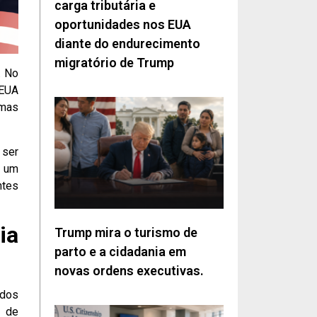
carga tributária e
oportunidades nos EUA
diante do endurecimento
migratório de Trump
. No
 EUA
 mas
 ser
um
ntes
ia
Trump mira o turismo de
parto e a cidadania em
novas ordens executivas.
ados
l de