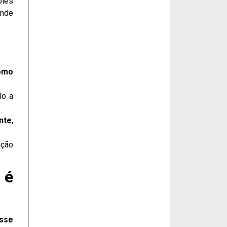
ples
ende
como
lo a
nte
,
ação
 é
sse