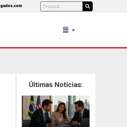
ogados.com
format_align_justify
Últimas Notícias: