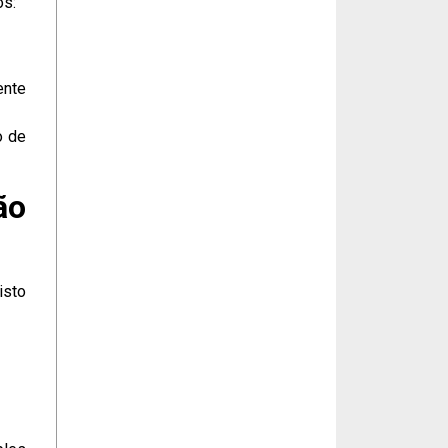
os:
ente
o de
ão
isto