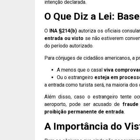
intenção declarada.
O Que Diz a Lei: Bas
O
INA §214(b)
autoriza os oficiais consul
entrada ou visto
se não estiverem convenc
do período autorizado.
Para cônjuges de cidadãos americanos, a pr
A menos que o casal
viva comprova
Ou o estrangeiro
esteja em processo
a entrada como turista será, na maioria dos
Além disso, caso o estrangeiro tente ocu
aeroporto, pode ser acusado de
fraude
proibição permanente de entrada
.
A Importância do Vis