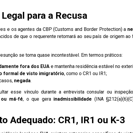
e Legal para a Recusa
ares e os agentes da CBP (Customs and Border Protection) a
ne
idos de que o requerente retornará ao seu país de origem ao f
esunção se torna quase incontestável. Em termos práticos:
damente fora dos EUA
e mantenha residência estável no exteri
 formal de visto imigratório
, como o CR1 ou IR1;
 casos,
negada
.
ltar esse vínculo durante a entrevista consular ou inspeçã
 ou má-fé
, o que gera
inadmissibilidade
(INA §212(a)(6)(C
to Adequado: CR1, IR1 ou K-3