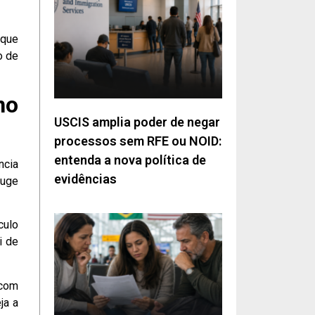
 que
o de
no
USCIS amplia poder de negar
processos sem RFE ou NOID:
entenda a nova política de
ncia
evidências
juge
culo
i de
 com
ja a