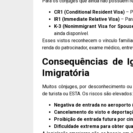
Para os cônjuges que ainda não possuem res
CR1 (Conditional Resident Visa)
– P
IR1 (Immediate Relative Visa)
– Par
K-3 (Nonimmigrant Visa for Spouse
ainda disponível.
Esses vistos reconhecem o vínculo famili
renda do patrocinador, exame médico, entrev
Consequências de I
Imigratória
Muitos cônjuges, por desconhecimento ou
de turista ou ESTA. Os riscos são elevados:
Negativa de entrada no aeroporto (i
Cancelamento do visto e deportaçã
Proibição de entrada futura por ci
Dificuldade extrema para obter qua