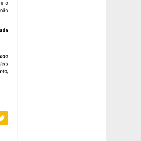
 e o
 não
zada
rado
derá
nto,