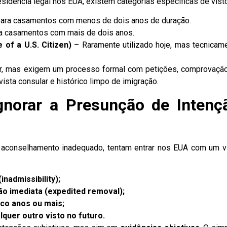
idência legal nos EUA, existem categorias específicas de vist
ara casamentos com menos de dois anos de duração.
a casamentos com mais de dois anos.
 of a U.S. Citizen)
– Raramente utilizado hoje, mas tecnicam
ar, mas exigem um processo formal com petições, comprovaçã
ista consular e histórico limpo de imigração.
gnorar a Presunção de Intenç
 aconselhamento inadequado, tentam entrar nos EUA com um v
nadmissibility);
o imediata (expedited removal);
nco anos ou mais;
lquer outro visto no futuro.