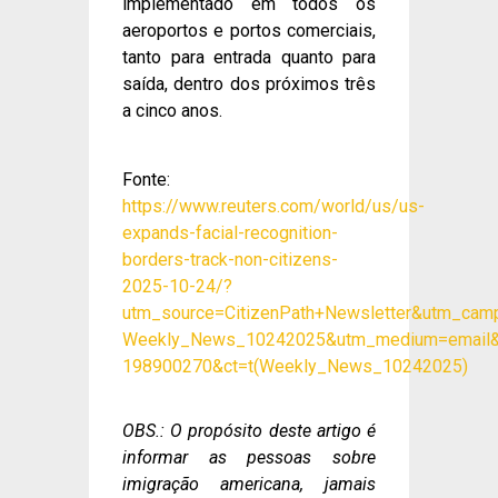
implementado em todos os
aeroportos e portos comerciais,
tanto para entrada quanto para
saída, dentro dos próximos três
a cinco anos.
Fonte:
https://www.reuters.com/world/us/us-
expands-facial-recognition-
borders-track-non-citizens-
2025-10-24/?
utm_source=CitizenPath+Newsletter&utm_cam
Weekly_News_10242025&utm_medium=email&
198900270&ct=t(Weekly_News_10242025)
OBS.: O propósito deste artigo é
informar as pessoas sobre
imigração americana, jamais