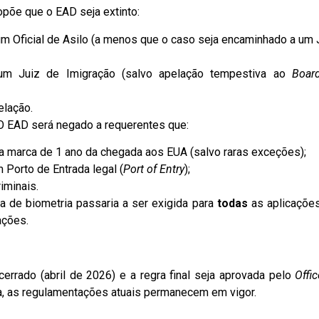
opõe que o EAD seja extinto:
um Oficial de Asilo (a menos que o caso seja encaminhado a um 
um Juiz de Imigração (salvo apelação tempestiva ao
Boar
elação.
 EAD será negado a requerentes que:
a marca de 1 ano da chegada aos EUA (salvo raras exceções);
 Porto de Entrada legal (
Port of Entry
);
iminais.
a de biometria passaria a ser exigida para
todas
as aplicaçõe
ações.
errado (abril de 2026) e a regra final seja aprovada pelo
Offic
, as regulamentações atuais permanecem em vigor.