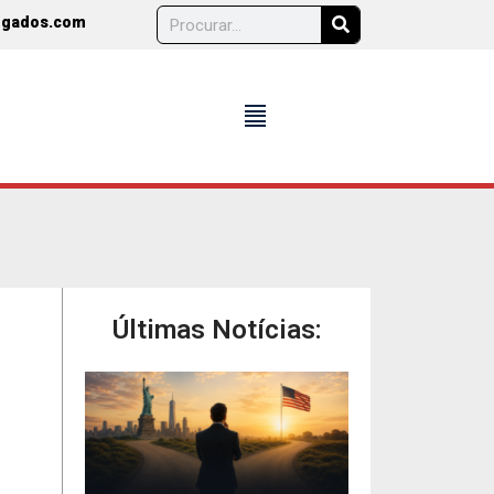
ogados.com
format_align_justify
Últimas Notícias: