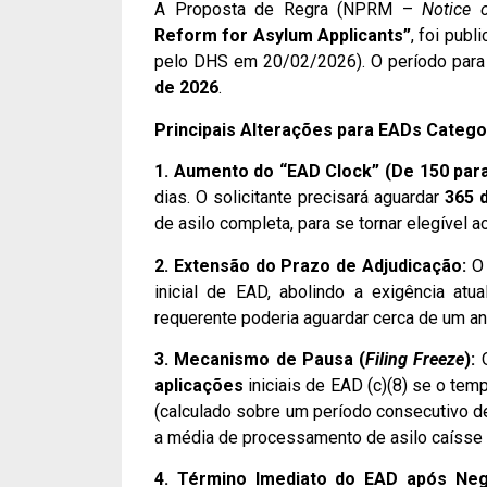
A Proposta de Regra (NPRM –
Notice 
Reform for Asylum Applicants”
, foi publ
pelo DHS em 20/02/2026). O período para 
de 2026
.
Principais Alterações para EADs Categor
1. Aumento do “EAD Clock” (De 150 para
dias. O solicitante precisará aguardar
365 
de asilo completa, para se tornar elegível a
2. Extensão do Prazo de Adjudicação:
O 
inicial de EAD, abolindo a exigência atu
requerente poderia aguardar cerca de um an
3. Mecanismo de Pausa (
Filing Freeze
):
O
aplicações
iniciais de EAD (c)(8) se o te
(calculado sobre um período consecutivo d
a média de processamento de asilo caísse
4. Término Imediato do EAD após Neg