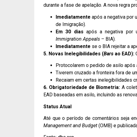
durante a fase de apelação. A nova regra pr
Imediatamente
após a negativa por 
de Imigração).
Em 30 dias
após a negativa por 
Immigration Appeals
– BIA).
Imediatamente
se o BIA rejeitar a ap
5. Novas Inelegibilidades (
Bars
ao EAD):
O
Protocolarem o pedido de asilo após 
Tiverem cruzado a fronteira fora de um
Recaiam em certas inelegibilidades cr
6. Obrigatoriedade de Biometria:
A colet
EAD baseadas em asilo, incluindo as renov
Status Atual
Até que o período de comentários seja enc
Management and Budget
(OMB) e publicada