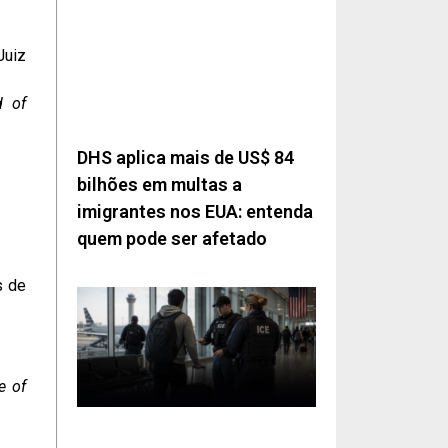
Juiz
d of
DHS aplica mais de US$ 84
bilhões em multas a
imigrantes nos EUA: entenda
quem pode ser afetado
s de
e of