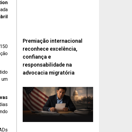
tion
iada
bril
Premiação internacional
 150
reconhece excelência,
ação
confiança e
responsabilidade na
dido
advocacia migratória
, um
ovas
dias
ando
EADs