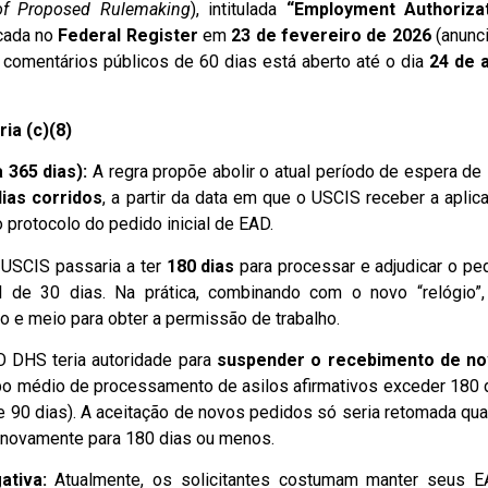
of Proposed Rulemaking
), intitulada
“Employment Authoriza
icada no
Federal Register
em
23 de fevereiro de 2026
(anunc
comentários públicos de 60 dias está aberto até o dia
24 de a
ia (c)(8)
 365 dias):
A regra propõe abolir o atual período de espera de
dias corridos
, a partir da data em que o USCIS receber a aplic
o protocolo do pedido inicial de EAD.
USCIS passaria a ter
180 dias
para processar e adjudicar o pe
al de 30 dias. Na prática, combinando com o novo “relógio”
o e meio para obter a permissão de trabalho.
 DHS teria autoridade para
suspender o recebimento de n
mpo médio de processamento de asilos afirmativos exceder 180 
e 90 dias). A aceitação de novos pedidos só seria retomada qu
 novamente para 180 dias ou menos.
ativa:
Atualmente, os solicitantes costumam manter seus 