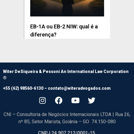
EB-1A ou EB-2 NIW: qual é a
diferença?
Witer DeSiqueira & Pessoni An International Law Corporation
®
+55 (62) 98560-6130 –
contato@witeradvogados.com
CNI – Consultoria de Negócios Internacionais LTDA | Rua 26,
nº 85, Setor Marista, Goiânia – GO 74.150-080
CNPJ 24.907.212/0001-15