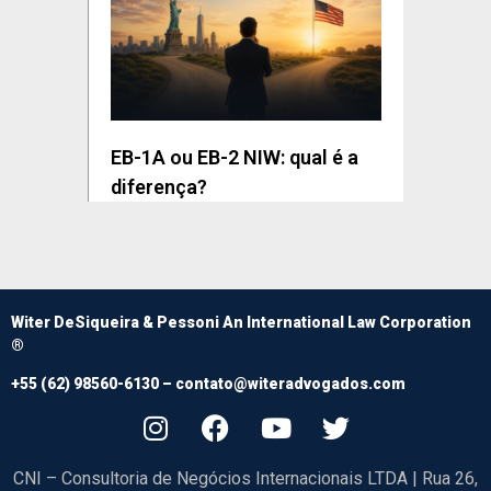
EB-1A ou EB-2 NIW: qual é a
diferença?
Witer DeSiqueira & Pessoni An International Law Corporation
®
+55 (62) 98560-6130 –
contato@witeradvogados.com
CNI – Consultoria de Negócios Internacionais LTDA | Rua 26,