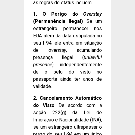
as regras do status incluem:
1. O Perigo do
Overstay
(Permanência Ilegal)
Se um
estrangeiro permanecer nos
EUA além da data estipulada no
seu I-94, ele entra em situação
de
overstay
, acumulando
presença ilegal (
unlawful
presence
), independentemente
de o selo do visto no
passaporte ainda ter anos de
validade.
2. Cancelamento Automático
do Visto
De acordo com a
seção 222(g) da Lei de
Imigração e Nacionalidade (INA),
se um estrangeiro ultrapassar o
prazo do seu I-94 em um único